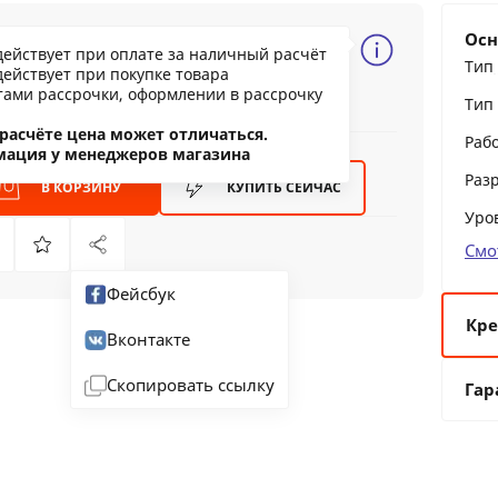
86.43 BYN
Осн
действует при оплате за наличный расчёт
195.75
Тип
действует при покупке товара
ообщить о снижении цены
тами рассрочки, оформлении в рассрочку
Тип
ашли дешевле?
расчёте цена может отличаться.
Раб
мация у менеджеров магазина
Раз
В КОРЗИНУ
КУПИТЬ
СЕЙЧАС
Уро
Смо
Фейсбук
Кре
Вконтакте
6 
Скопировать ссылку
Гар
12
24
36