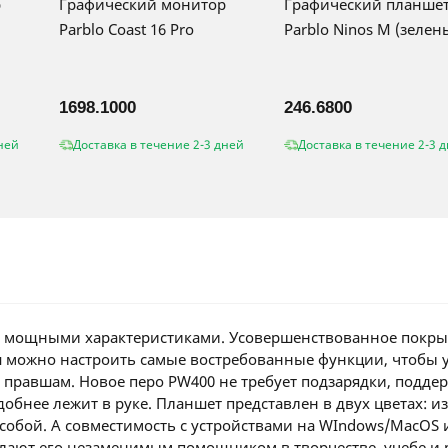
р
Графический монитор
Графический планше
Parblo Coast 16 Pro
Parblo Ninos M (зелен
1698.1000
246.6800
ней
Доставка в течение 2-3 дней
Доставка в течение 2-3 
т с мощными характеристиками. Усовершенствованное покры
иш можно настроить самые востребованные функции, чтобы 
и правшам. Новое перо PW400 не требует подзарядки, поддер
обнее лежит в руке. Планшет представлен в двух цветах: и
 собой. А совместимость с устройствами на WIndows/MacOS 
ают его незаменимым помощником в творчестве, учебе и 