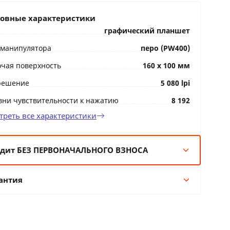
овные характеристики
графический планшет
 манипулятора
перо (PW400)
очая поверхность
160 x 100 мм
решение
5 080 lpi
вни чувствительности к нажатию
8 192
треть все характеристики
дит БЕЗ ПЕРВОНАЧАЛЬНОГО ВЗНОСА
мес:
34 BYN/мес
антия
 мес:
17 BYN/мес
 мес:
9 BYN/мес
Гарантия производителя
 мес:
7 BYN/мес
24 месяцев официальной гарантии от
производителя