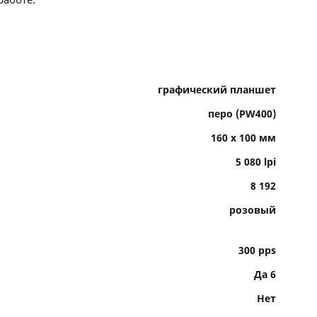
графический планшет
перо (PW400)
160 x 100 мм
5 080 lpi
8 192
розовый
300 pps
Да 6
Нет