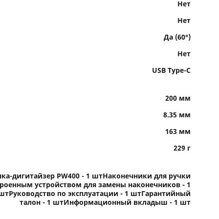
Нет
Нет
Да (60°)
Нет
USB Type-C
200 мм
8.35 мм
163 мм
229 г
чка-дигитайзер PW400 - 1 штНаконечники для ручки
строенным устройством для замены наконечников - 1
1 штРуководство по эксплуатации - 1 штГарантийный
талон - 1 штИнформационный вкладыш - 1 шт