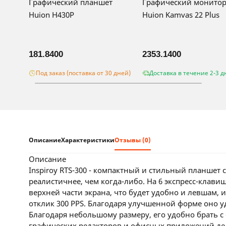
Графический планшет
Графический монито
Huion H430P
Huion Kamvas 22 Plus
181.8400
2353.1400
Под заказ (поставка от 30 дней)
Доставка в течение 2-3 д
Описание
Характеристики
Отзывы (0)
описание
Inspiroy RTS-300 - компактный и стильный планше
реалистичнее, чем когда-либо. На 6 экспресс-клав
верхней части экрана, что будет удобно и левшам, 
отклик 300 PPS. Благодаря улучшенной форме оно уд
Благодаря небольшому размеру, его удобно брать с
графических редакторов и офисных приложений дел