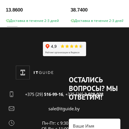
13.8600
38.7400
Доставка в течение 2-3 дней
Доставка в течение 2-3 дней
ОСТАЛИСЬ
ВОПРОСЫ?
МЫ
+375 (29)
516-99-16
,
+375 (29)
2-028-028
ОТВЕТИМ!
sale@itguide.by
Пн-Пт: с 9:30 до 18:30
Cб-Вс: с 11:00 до 16:00