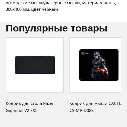
36 мес:
1 BYN/мес
оптические мыши/лазерные мыши, материал ткань,
360 месяцев официальной гарантии от
300x400 мм, цвет черный
производителя
популярные товары
Коврик для стола Razer
Коврик для мыши CACTUS
Gigantus V2 3XL
CS-MP-D08S