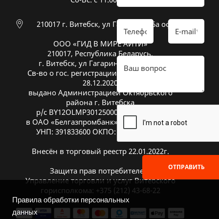
210017 г. Витебск, ул Гагарина 26а оф 20
ООО «ГИД В МИРЕ АЙТИ»
210017, Республика Беларусь,
г. Витебск, ул Гагарина 26А, оф. 20
Св-во о гос. регистрации № 391833600 от
28.12.2020
выдано Администрацией Октябрьского
района г. Витебска
р/с BY12OLMP30125000269700000933
в ОАО «Белгазпромбанк», код OLMPBY2X
УНП: 391833600 ОКПО: 504669272000
Внесён в торговый реестр 22.01.2022г.
ОТПРАВИТЬ
Защита прав потребителей:
Управление торговли и услуг Витебского
горисполкома: +375 (212) 43-68-22
Правила обработки персональных
данных