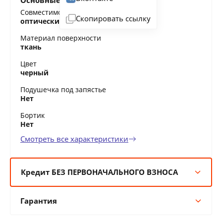
Основные характеристики
Совместимость
Скопировать ссылку
оптические мыши, лазерные мыши
Материал поверхности
ткань
Цвет
черный
Подушечка под запястье
Нет
Бортик
Нет
Смотреть все характеристики
Кредит БЕЗ ПЕРВОНАЧАЛЬНОГО ВЗНОСА
6 мес:
5 BYN/мес
Гарантия
12 мес:
3 BYN/мес
24 мес:
1 BYN/мес
Гарантия производителя