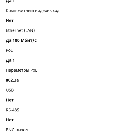
Да 1
Композитный видеовыход
Нет
Ethernet (LAN)
Да 100 Мбит/с
PoE
Да 1
Параметры PoE
802.3a
USB
Нет
RS-485
Нет
BNC выход