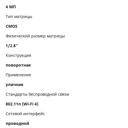
Объектив
4 МП
Тип матрицы
Работа с изображением
CMOS
Работа со звуком
Физический размер матрицы
Интерфейсы
1/2.8"
Эксплуатация
Конструкция
поворотная
Применение
уличная
Стандарты беспроводной связи
802.11n (Wi-Fi 4)
Сетевой интерфейс
проводной