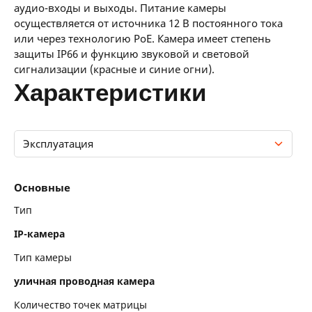
аудио-входы и выходы. Питание камеры
осуществляется от источника 12 В постоянного тока
или через технологию PoE. Камера имеет степень
защиты IP66 и функцию звуковой и световой
сигнализации (красные и синие огни).
характеристики
Эксплуатация
Основные
Основные
Хранение данных
Тип
IP-камера
Конструкция
Тип камеры
Размеры и вес
уличная проводная камера
Матрица
Количество точек матрицы