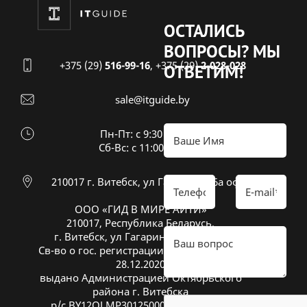
ОСТАЛИСЬ
ВОПРОСЫ?
МЫ
+375 (29)
516-99-16
,
+375 (29)
2-028-028
ОТВЕТИМ!
sale@itguide.by
Пн-Пт: с 9:30 до 18:30
Cб-Вс: с 11:00 до 16:00
210017 г. Витебск, ул Гагарина 26а оф 20
ООО «ГИД В МИРЕ АЙТИ»
210017, Республика Беларусь,
г. Витебск, ул Гагарина 26А, оф. 20
Св-во о гос. регистрации № 391833600 от
28.12.2020
выдано Администрацией Октябрьского
района г. Витебска
р/с BY12OLMP30125000269700000933