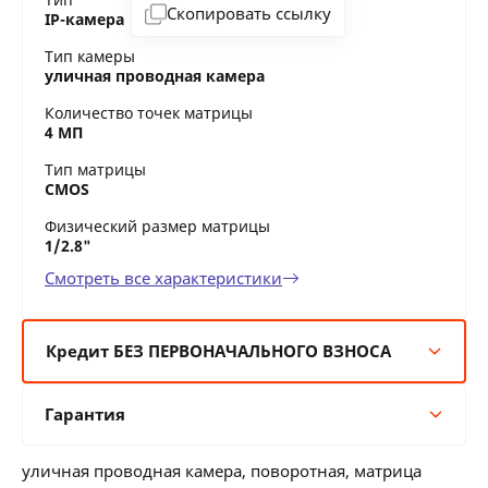
Скопировать ссылку
IP-камера
Тип камеры
уличная проводная камера
Количество точек матрицы
4 МП
Тип матрицы
CMOS
Физический размер матрицы
1/2.8"
Смотреть все характеристики
Кредит БЕЗ ПЕРВОНАЧАЛЬНОГО ВЗНОСА
6 мес:
169 BYN/мес
Гарантия
12 мес:
85 BYN/мес
24 мес:
46 BYN/мес
Гарантия производителя
36 мес:
34 BYN/мес
уличная проводная камера, поворотная, матрица
36 месяцев официальной гарантии от