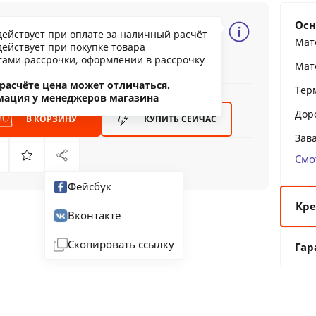
5.82 BYN
Осн
действует при оплате за наличный расчёт
37.61
Мат
действует при покупке товара
ообщить о снижении цены
тами рассрочки, оформлении в рассрочку
Мат
ашли дешевле?
расчёте цена может отличаться.
Тер
мация у менеджеров магазина
Дор
В КОРЗИНУ
КУПИТЬ
СЕЙЧАС
Зав
Смо
Фейсбук
Кре
Вконтакте
6 
Скопировать ссылку
Гар
12
24
36