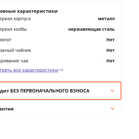
овные характеристики
ериал корпуса
металл
ериал колбы
нержавеющая сталь
мопот
Нет
ожный чайник
Нет
аривание чая
Нет
треть все характеристики
дит БЕЗ ПЕРВОНАЧАЛЬНОГО ВЗНОСА
мес:
6 BYN/мес
антия
 мес:
3 BYN/мес
 мес:
2 BYN/мес
Гарантия производителя
 мес:
1 BYN/мес
12 месяцев официальной гарантии от
производителя