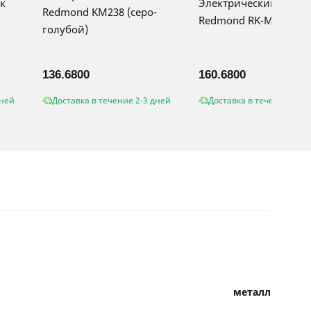
к
Электрический чайн
Redmond KM238 (серо-
Redmond RK-M162
голубой)
136.6800
160.6800
дней
Доставка в течение 2-3 дней
Доставка в течение 2-3 
металл