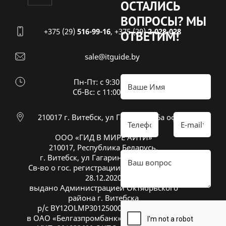
ОСТАЛИСЬ
ВОПРОСЫ?
МЫ
+375 (29)
516-99-16
,
+375 (29)
2-028-028
ОТВЕТИМ!
sale@itguide.by
Пн-Пт: с 9:30 до 18:30
Cб-Вс: с 11:00 до 16:00
210017 г. Витебск, ул Гагарина 26а оф 20
ООО «ГИД В МИРЕ АЙТИ»
210017, Республика Беларусь,
г. Витебск, ул Гагарина 26А, оф. 20
Св-во о гос. регистрации № 391833600 от
28.12.2020
выдано Администрацией Октябрьского
района г. Витебска
р/с BY12OLMP30125000269700000933
в ОАО «Белгазпромбанк», код OLMPBY2X