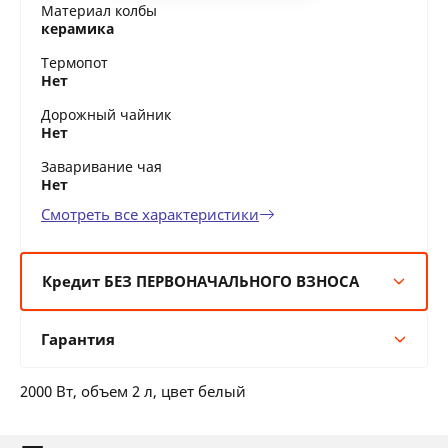
Материал колбы
керамика
Термопот
Нет
Дорожный чайник
Нет
Заваривание чая
Нет
Смотреть все характеристики
Кредит БЕЗ ПЕРВОНАЧАЛЬНОГО ВЗНОСА
6 мес:
28 BYN/мес
Гарантия
12 мес:
14 BYN/мес
24 мес:
8 BYN/мес
Гарантия производителя
36 мес:
6 BYN/мес
2000 Вт, объем 2 л, цвет белый
12 месяцев официальной гарантии от
производителя