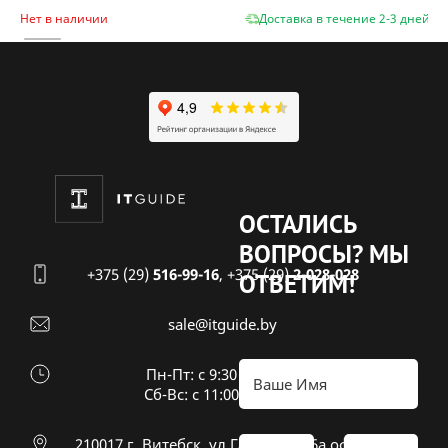
Нет в наличии
Доставка в течение 2-3 дней
ОСТАЛИСЬ
ВОПРОСЫ?
МЫ
+375 (29)
516-99-16
,
+375 (29)
2-028-028
ОТВЕТИМ!
sale@itguide.by
Пн-Пт: с 9:30 до 18:30
Cб-Вс: с 11:00 до 16:00
210017 г. Витебск, ул Гагарина 26а оф 20