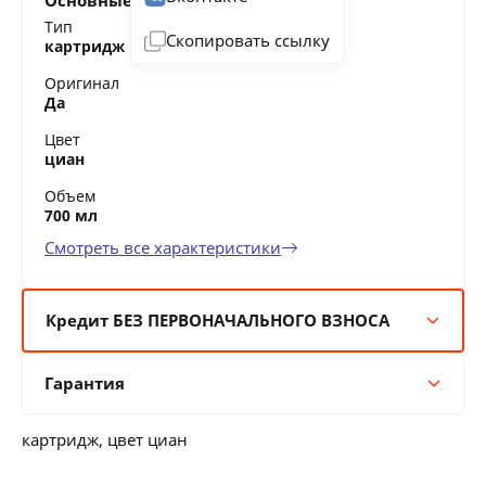
Основные характеристики
Тип
Скопировать ссылку
картридж
Оригинал
Да
Цвет
циан
Объем
700 мл
Смотреть все характеристики
Кредит БЕЗ ПЕРВОНАЧАЛЬНОГО ВЗНОСА
6 мес:
335 BYN/мес
Гарантия
12 мес:
168 BYN/мес
24 мес:
92 BYN/мес
Гарантия производителя
36 мес:
68 BYN/мес
картридж, цвет циан
12 месяцев официальной гарантии от
производителя