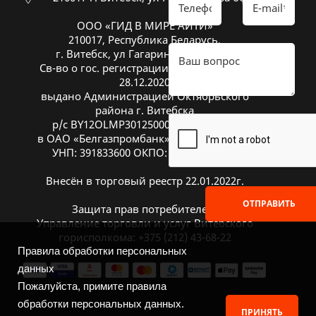
ООО «ГИД В МИРЕ АЙТИ»
210017, Республика Беларусь,
г. Витебск, ул Гагарина 26А, оф. 20
Св-во о гос. регистрации № 391833600 от
28.12.2020
выдано Администрацией Октябрьского
района г. Витебска
р/с BY12OLMP30125000269700000933
в ОАО «Белгазпромбанк», код OLMPBY2X
УНП: 391833600 ОКПО: 504669272000
Внесён в торговый реестр 22.01.2022г.
ОТПРАВИТЬ
Защита прав потребителей:
Управление торговли и услуг Витебского
горисполкома: +375 (212) 43-68-22
Правила обработки персональных
данных
Пожалуйста, примите правила
обработки персональных данных.
ПРИНЯТЬ