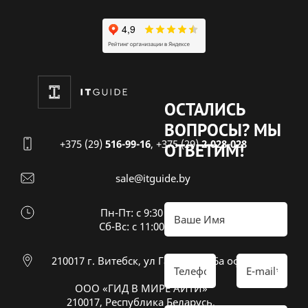
ОСТАЛИСЬ
ВОПРОСЫ?
МЫ
+375 (29)
516-99-16
,
+375 (29)
2-028-028
ОТВЕТИМ!
sale@itguide.by
Пн-Пт: с 9:30 до 18:30
Cб-Вс: с 11:00 до 16:00
210017 г. Витебск, ул Гагарина 26а оф 20
ООО «ГИД В МИРЕ АЙТИ»
210017, Республика Беларусь,