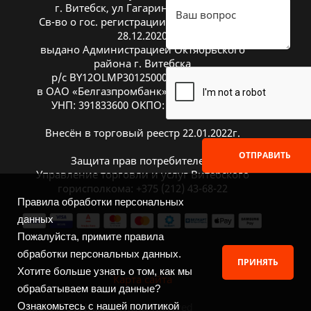
г. Витебск, ул Гагарина 26А, оф. 20
Св-во о гос. регистрации № 391833600 от
28.12.2020
выдано Администрацией Октябрьского
района г. Витебска
р/с BY12OLMP30125000269700000933
в ОАО «Белгазпромбанк», код OLMPBY2X
УНП: 391833600 ОКПО: 504669272000
Внесён в торговый реестр 22.01.2022г.
ОТПРАВИТЬ
Защита прав потребителей:
Управление торговли и услуг Витебского
горисполкома: +375 (212) 43-68-22
Правила обработки персональных
данных
Пожалуйста, примите правила
обработки персональных данных.
ПРИНЯТЬ
Хотите больше узнать о том, как мы
Карта сайта
обрабатываем ваши данные?
Ознакомьтесь с нашей политикой
2026 © ITGuide.by. All rights reserved