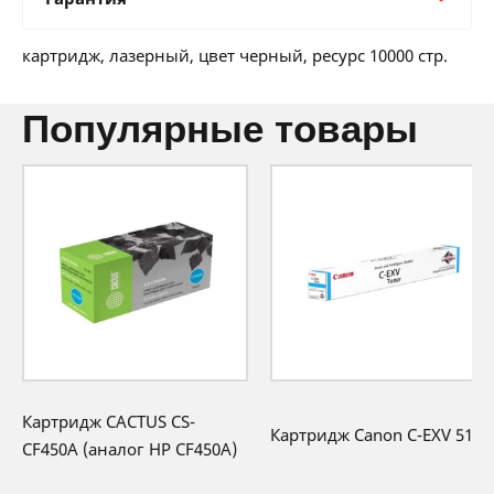
12 мес:
5 BYN/мес
24 мес:
3 BYN/мес
Гарантия производителя
36 мес:
2 BYN/мес
картридж, лазерный, цвет черный, ресурс 10000 стр.
12 месяцев официальной гарантии от
производителя
популярные товары
Картридж CACTUS CS-
Картридж Canon C-EXV 51LC
CF450A (аналог HP CF450A)