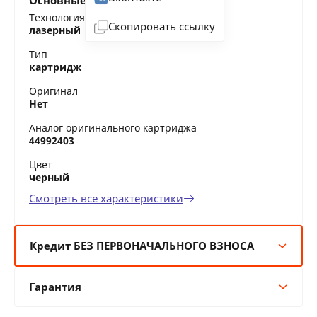
Основные характеристики
Технология печати
Скопировать ссылку
лазерный
Тип
картридж
Оригинал
Нет
Аналог оригинального картриджа
44992403
Цвет
черный
Смотреть все характеристики
Кредит БЕЗ ПЕРВОНАЧАЛЬНОГО ВЗНОСА
6 мес:
7 BYN/мес
Гарантия
12 мес:
4 BYN/мес
24 мес:
2 BYN/мес
Гарантия производителя