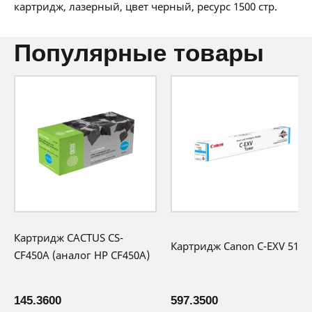
36 мес:
2 BYN/мес
картридж, лазерный, цвет черный, ресурс 1500 стр.
12 месяцев официальной гарантии от
производителя
популярные товары
Картридж CACTUS CS-
Картридж Canon C-EXV 51LC
CF450A (аналог HP CF450A)
145.3600
597.3500