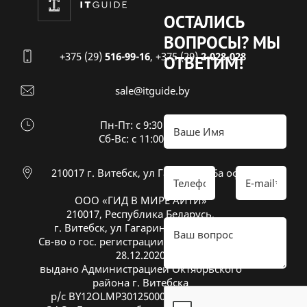
ОСТАЛИСЬ
ВОПРОСЫ?
МЫ
+375 (29)
516-99-16
,
+375 (29)
2-028-028
ОТВЕТИМ!
sale@itguide.by
Пн-Пт: с 9:30 до 18:30
Cб-Вс: с 11:00 до 16:00
210017 г. Витебск, ул Гагарина 26а оф 20
ООО «ГИД В МИРЕ АЙТИ»
210017, Республика Беларусь,
г. Витебск, ул Гагарина 26А, оф. 20
Св-во о гос. регистрации № 391833600 от
28.12.2020
выдано Администрацией Октябрьского
района г. Витебска
р/с BY12OLMP30125000269700000933