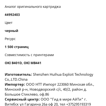
Аналог оригинального картриджа
44992403
Цвет
черный
Ресурс
1 500 страниц
Совместимость с принтерами
OKI B401D, OKI MB441
Изготовитель:
Shenzhen Huihua Exploit Technology
Co,.LTD.China
Импортер:
ООО НТТ Импорт 223060 Минская обл.,
Минский р-н, Новодворский с/с, 40/2, район д.
Большое Стиклево, оф.86
Сервисный центр:
ООО "Гид в мире АйТи" г.
Витебск ул Гагарина 26а оф 20, тел +375295193319