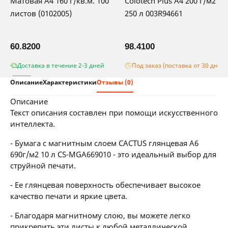
Матовая A4 160 г/кв.м. 100
Colotech Plus A4 200 г/м2
листов (0102005)
250 л 003R94661
60.8200
98.4100
Доставка в течение 2-3 дней
Под заказ (поставка от 30 дней)
Описание
Характеристики
Отзывы (0)
описание
Текст описания составлен при помощи искусственного
интеллекта.
- Бумага с магнитным слоем CACTUS глянцевая A6
690г/м2 10 л CS-MGA669010 - это идеальный выбор для
струйной печати.
- Ее глянцевая поверхность обеспечивает высокое
качество печати и яркие цвета.
- Благодаря магнитному слою, вы можете легко
прикрепить эти листы к любой металлической