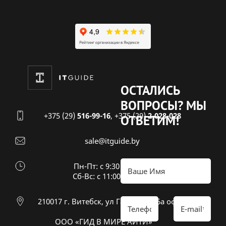
ОСТАЛИСЬ
ВОПРОСЫ?
МЫ
+375 (29)
516-99-16
,
+375 (29)
2-028-028
ОТВЕТИМ!
sale@itguide.by
Пн-Пт: с 9:30 до 18:30
Cб-Вс: с 11:00 до 16:00
210017 г. Витебск, ул Гагарина 26а оф 20
ООО «ГИД В МИРЕ АЙТИ»