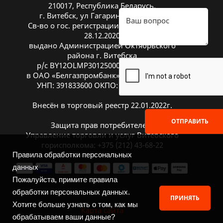
210017, Республика Беларусь,
г. Витебск, ул Гагарина 26А, оф. 20
Св-во о гос. регистрации № 391833600 от
28.12.2020
выдано Администрацией Октябрьского
района г. Витебска
р/с BY12OLMP30125000269700000933
в ОАО «Белгазпромбанк», код OLMPBY2X
УНП: 391833600 ОКПО: 504669272000
Внесён в торговый реестр 22.01.2022г.
ОТПРАВИТЬ
Защита прав потребителей:
Управление торговли и услуг Витебского
горисполкома: +375 (212) 43-68-22
Правила обработки персональных
данных
Пожалуйста, примите правила
обработки персональных данных.
ПРИНЯТЬ
Хотите больше узнать о том, как мы
Карта сайта
обрабатываем ваши данные?