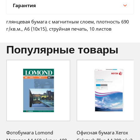
Гарантия
12 мес:
3 BYN/мес
24 мес:
2 BYN/мес
Гарантия производителя
36 мес:
1 BYN/мес
глянцевая бумага с магнитным слоем, плотность 690
12 месяцев официальной гарантии от
г/кв.м., A6 (10x15), струйная печать, 10 листов
производителя
популярные товары
Фотобумага Lomond
Офисная бумага Xerox