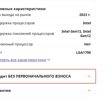
овные характеристики
а выхода на рынок
2023 г.
держка процессоров
Intel
Intel Gen13, Intel
держка поколений процессоров
Gen12
роенный процессор
Нет
ет
LGA1700
треть все характеристики
дит БЕЗ ПЕРВОНАЧАЛЬНОГО ВЗНОСА
мес:
46 BYN/мес
антия
 мес:
23 BYN/мес
 мес:
13 BYN/мес
Гарантия производителя
 мес:
9 BYN/мес
36 месяцев официальной гарантии от
производителя