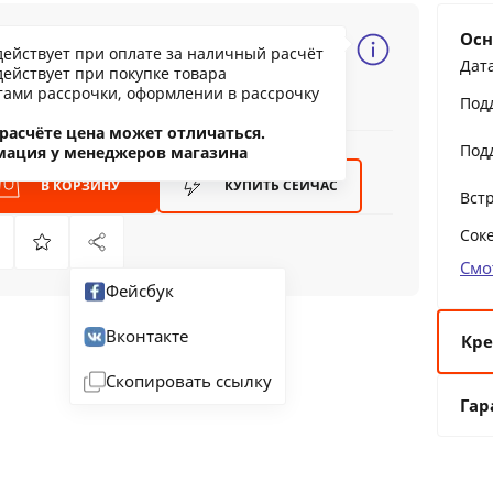
56.05 BYN
Осн
действует при оплате за наличный расчёт
268.85
Дат
действует при покупке товара
ообщить о снижении цены
тами рассрочки, оформлении в рассрочку
Под
ашли дешевле?
расчёте цена может отличаться.
Под
мация у менеджеров магазина
В КОРЗИНУ
КУПИТЬ
СЕЙЧАС
Вст
Сок
Смо
Фейсбук
Вконтакте
Кре
Скопировать ссылку
6 
Гар
12
24
36