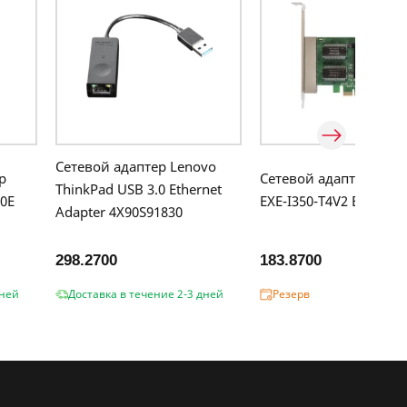
Сетевой адаптер Lenovo
р
Сетевой адаптер ExeG
ThinkPad USB 3.0 Ethernet
0E
EXE-I350-T4V2 EX2925
Adapter 4X90S91830
298.2700
183.8700
дней
Доставка в течение 2-3 дней
Резерв