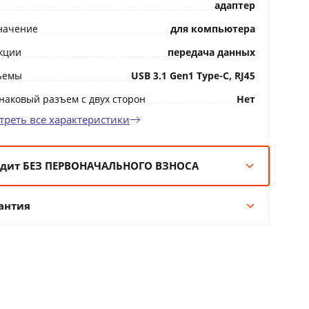
адаптер
начение
для компьютера
кции
передача данных
ъемы
USB 3.1 Gen1 Type-C, RJ45
наковый разъем с двух сторон
Нет
треть все характеристики
дит БЕЗ ПЕРВОНАЧАЛЬНОГО ВЗНОСА
мес:
4 BYN/мес
антия
 мес:
2 BYN/мес
 мес:
1 BYN/мес
Гарантия производителя
 мес:
1 BYN/мес
11 месяцев официальной гарантии от
производителя