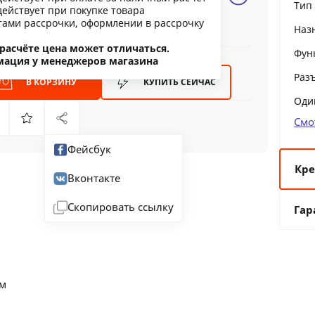
Тип
действует при покупке товара
ообщить о снижении цены
тами рассрочки, оформлении в рассрочку
Наз
ашли дешевле?
расчёте цена может отличаться.
Фун
мация у менеджеров магазина
Раз
В КОРЗИНУ
КУПИТЬ
СЕЙЧАС
Оди
Смо
Фейсбук
Кре
Вконтакте
6 
Скопировать ссылку
Гар
12
24
36
 м