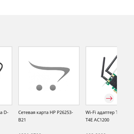
a D-
Сетевая карта HP P26253-
Wi-Fi адаптер TP-Link 
B21
T4E AC1200