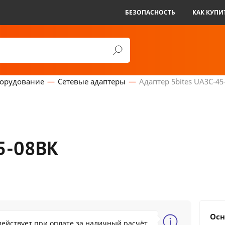
БЕЗОПАСНОСТЬ
КАК КУПИ
борудование
Сетевые адаптеры
Адаптер 5bites UA3C-45
45-08BK
0.31 BYN
Осн
действует при оплате за наличный расчёт
21.33